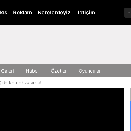
kış
Reklam
Nerelerdeyiz
İletişim
 Galeri
Haber
Özetler
Oyuncular
ğı terk etmek zorunda!