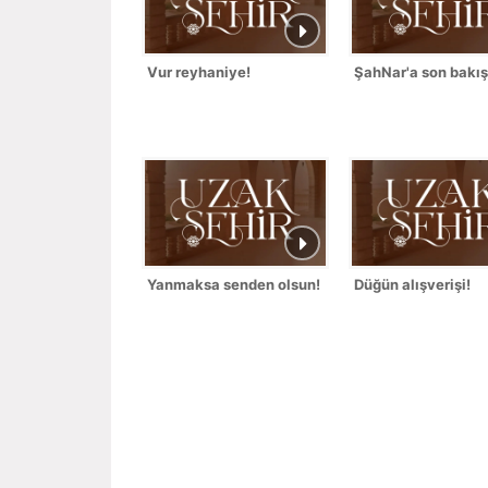
Vur reyhaniye!
ŞahNar'a son bakış
Yanmaksa senden olsun!
Düğün alışverişi!