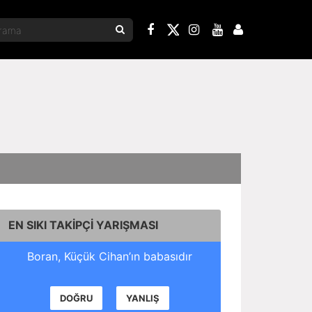
EN SIKI TAKİPÇİ YARIŞMASI
Boran, Küçük Cihan’ın babasıdır
DOĞRU
YANLIŞ