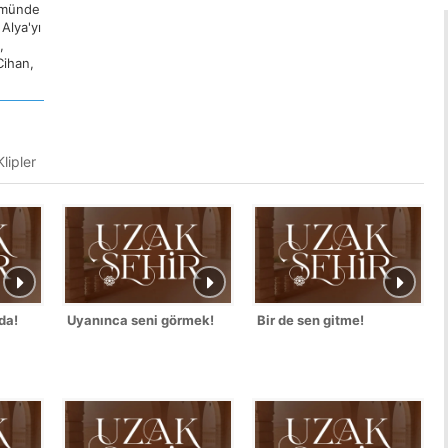
lümünde
Alya'yı
,
Cihan,
lipler
da!
Uyanınca seni görmek!
Bir de sen gitme!