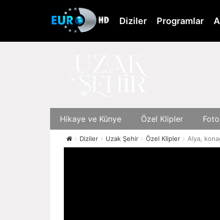
Skip
to
Diziler
Programlar
A
main
content
Hikaye ve Künye
Özel Klipler
Foto
Diziler
Uzak Şehir
Özel Klipler
Alya, kona