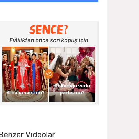
Evlilikten önce son kopuş için
Bekarlığa veda
Kına gecesi mi?
partisi mi?
Benzer Videolar