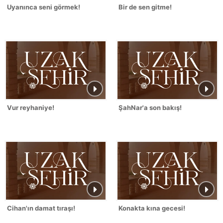
Uyanınca seni görmek!
Bir de sen gitme!
Vur reyhaniye!
ŞahNar'a son bakış!
Cihan'ın damat tıraşı!
Konakta kına gecesi!