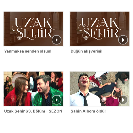
Yanmaksa senden olsun!
Düğün alışverişi!
Uzak Şehir 63. Bölüm - SEZON FİNALİ
Şahin Albora öldü!