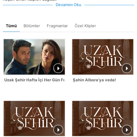
Devamını Oku
Tümü
Bölümler
Fragmanlar
Özel Klipler
Uzak Şehir Hafta İçi Her Gün Fragmanı
Şahin Albora'ya veda!