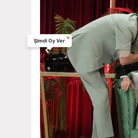
×
Şimdi Oy Ver