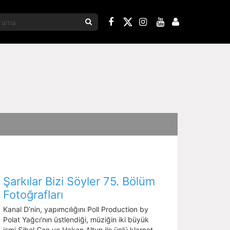
Şarkılar Bizi Söyler 75. Bölüm
Fotoğrafları
Kanal D’nin, yapımcılığını Poll Production by
Polat Yağcı’nın üstlendiği, müziğin iki büyük
ismi Sibel Can ve Hakan Altun ile ünlü klarnet