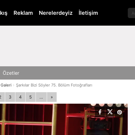
kış
Reklam
Nerelerdeyiz
İletişim
Özetler
 Galeri
Şarkılar Bizi Söyler 75. Bölüm Fotoğrafları
2
3
4
5
...
»