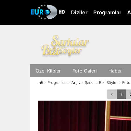
Skip
to
Diziler
Programlar
A
main
content
Özel Klipler
Foto Galeri
Haber
Programlar
Arşiv
Şarkılar Bizi Söyler
Foto
«
1