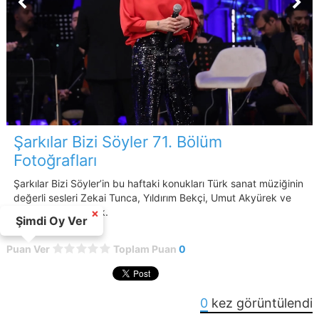
Şarkılar Bizi Söyler 71. Bölüm
Fotoğrafları
Şarkılar Bizi Söyler’in bu haftaki konukları Türk sanat müziğinin
değerli sesleri Zekai Tunca, Yıldırım Bekçi, Umut Akyürek ve
Ayşen Birgör olacak.
×
Şimdi Oy Ver
Puan Ver
Toplam Puan
0
0
kez görüntülendi