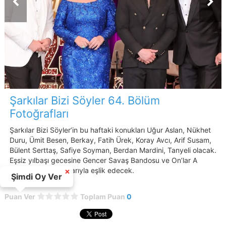
Şarkılar Bizi Söyler 64. Bölüm
Fotoğrafları
Şarkılar Bizi Söyler’in bu haftaki konukları Uğur Aslan, Nükhet
Duru, Ümit Besen, Berkay, Fatih Ürek, Koray Avcı, Arif Susam,
Bülent Serttaş, Safiye Soyman, Berdan Mardini, Tanyeli olacak.
Eşsiz yılbaşı gecesine Gencer Savaş Bandosu ve On’lar A
Capella sahne şovlarıyla eşlik edecek.
×
Şimdi Oy Ver
Puan Ver
Toplam Puan
0