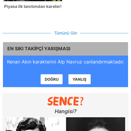
Piyasa ilk tanıtımdan kareler!
Tümünü Gör
EN SIKI TAKİPÇİ YARIŞMASI
Kenan Akın karakterini Alp Navruz canlandırmaktadır.
DOĞRU
YANLIŞ
Hangisi?