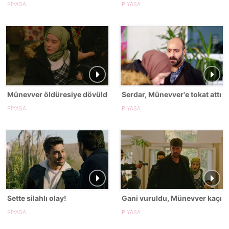
PİYASA
PİYASA
Münevver öldüresiye dövüldü!
Serdar, Münevver'e tokat attı!
PİYASA
PİYASA
Sette silahlı olay!
Gani vuruldu, Münevver kaçırıl
PİYASA
PİYASA