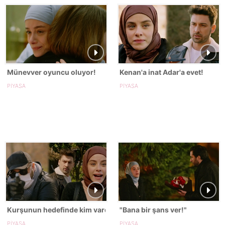
Münevver oyuncu oluyor!
Kenan'a inat Adar'a evet!
PİYASA
PİYASA
Kurşunun hedefinde kim vardı?
"Bana bir şans ver!"
PİYASA
PİYASA