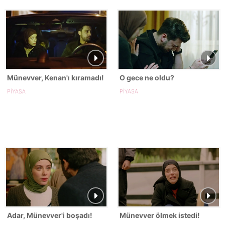
Münevver, Kenan'ı kıramadı!
O gece ne oldu?
PİYASA
PİYASA
Adar, Münevver'i boşadı!
Münevver ölmek istedi!