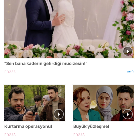
"Sen bana kaderin getirdiği mucizesin!"
PİYASA
0
Kurtarma operasyonu!
Büyük yüzleşme!
PİYASA
PİYASA