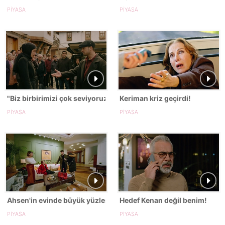
PİYASA
PİYASA
"Biz birbirimizi çok seviyoruz!"
Keriman kriz geçirdi!
PİYASA
PİYASA
Ahsen'in evinde büyük yüzleşme!
Hedef Kenan değil benim!
PİYASA
PİYASA