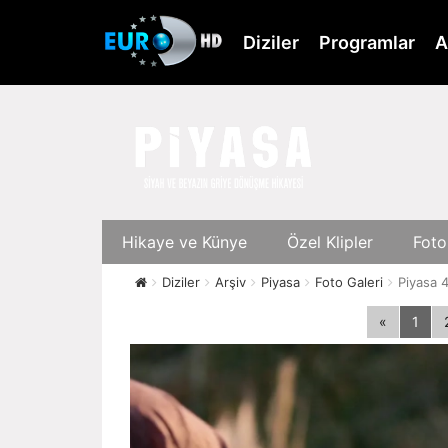
Skip
to
Diziler
Programlar
A
main
content
Hikaye ve Künye
Özel Klipler
Foto
Diziler
Arşiv
Piyasa
Foto Galeri
Piyasa 4
«
1