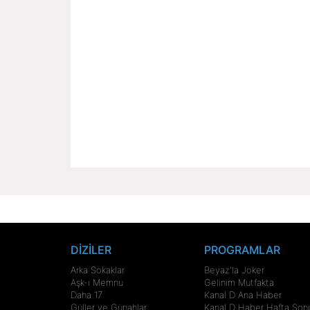
DİZİLER
PROGRAMLAR
Arka Sokaklar
Beyaz'la Joker
Aşk-ı Memnu
Gelinim Mutfakta
Daha 17
Kanal D Ana Haber
Güller ve Günahlar
Kanal D Haber Hafta Son