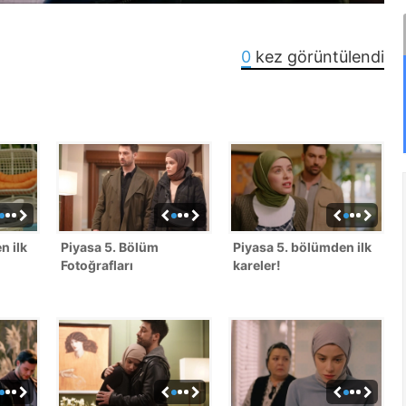
0
kez görüntülendi
n ilk
Piyasa 5. Bölüm
Piyasa 5. bölümden ilk
Fotoğrafları
kareler!