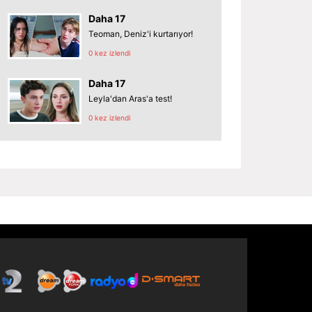
Daha 17
Teoman, Deniz'i kurtarıyor!
0 kez izlendi
Daha 17
Leyla'dan Aras'a test!
0 kez izlendi