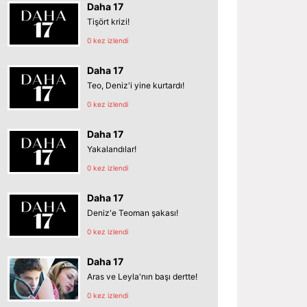
Daha 17
Tişört krizi!
0 kez izlendi
Daha 17
Teo, Deniz'i yine kurtardı!
0 kez izlendi
Daha 17
Yakalandılar!
0 kez izlendi
Daha 17
Deniz'e Teoman şakası!
0 kez izlendi
Daha 17
Aras ve Leyla'nın başı dertte!
0 kez izlendi