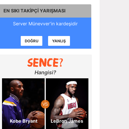
EN SIKI TAKİPÇİ YARIŞMASI
Server Münevver'in kardeşidir
DOĞRU
YANLIŞ
Hangisi?
Kobe Bryant
LeBron James