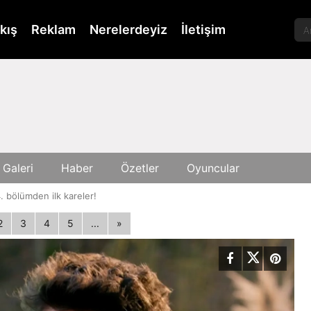
kış
Reklam
Nerelerdeyiz
İletişim
 Galeri
Haber
Özetler
Oyuncular
. bölümden ilk kareler!
2
3
4
5
...
»