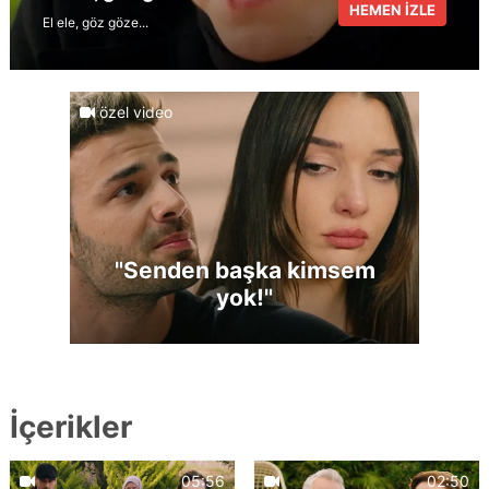
HEMEN İZLE
El ele, göz göze...
özel video
"Senden başka kimsem
yok!"
İçerikler
05:56
02:50