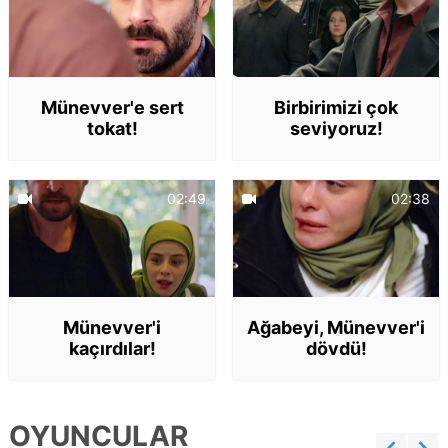
Münevver'e sert
Birbirimizi çok
tokat!
seviyoruz!
02:49
02:38
Münevver'i
Ağabeyi, Münevver'i
kaçırdılar!
dövdü!
OYUNCULAR