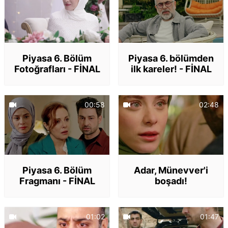
Piyasa 6. Bölüm
Piyasa 6. bölümden
Fotoğrafları - FİNAL
ilk kareler! - FİNAL
0
görüntülenme
0
görüntülenme
00:58
02:48
Piyasa 6. Bölüm
Adar, Münevver'i
Fragmanı - FİNAL
boşadı!
01:02
01:47