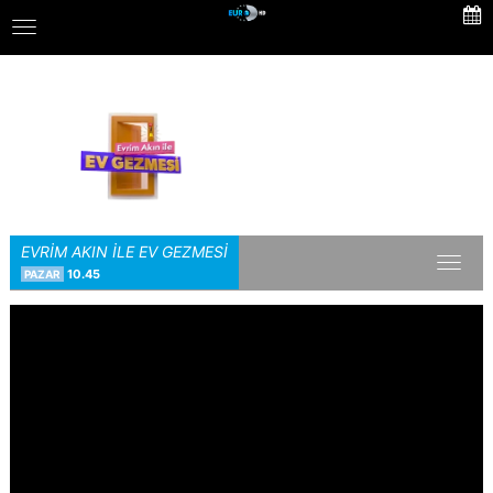
Skip
Toggle
to
navigation
main
content
EVRİM AKIN İLE EV GEZMESİ
Toggl
10.45
PAZAR
naviga