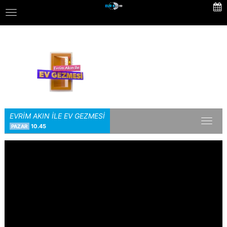
Skip
Toggle
to
navigation
main
content
EVRİM AKIN İLE EV GEZMESİ
Toggl
10.45
PAZAR
naviga