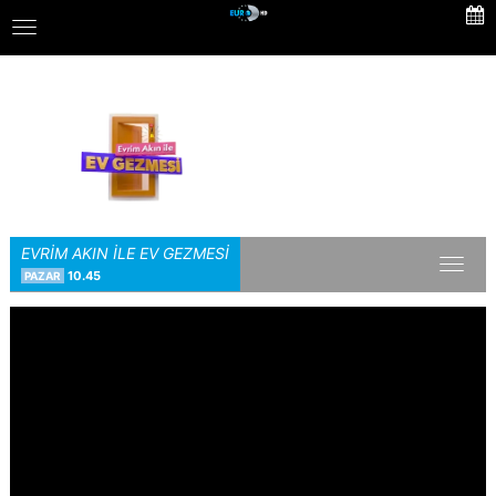
Skip
Toggle
to
navigation
main
content
EVRİM AKIN İLE EV GEZMESİ
Toggl
10.45
PAZAR
naviga