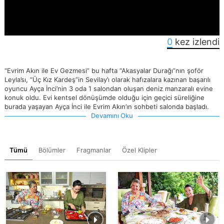
0
kez izlendi
“Evrim Akın ile Ev Gezmesi” bu hafta “Akasyalar Durağı”nın şoför
Leyla’sı, “Üç Kız Kardeş”in Sevilay’ı olarak hafızalara kazınan başarılı
oyuncu Ayça İnci’nin 3 oda 1 salondan oluşan deniz manzaralı evine
konuk oldu. Evi kentsel dönüşümde olduğu için geçici süreliğine
burada yaşayan Ayça İnci ile Evrim Akın’ın sohbeti salonda başladı.
Devamını Oku
Tümü
Bölümler
Fragmanlar
Özel Klipler