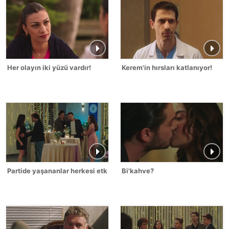
Her olayın iki yüzü vardır!
Kerem'in hırsları katlanıyor!
Partide yaşananlar herkesi etkiliyor!
Bi'kahve?