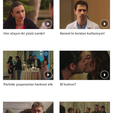
Her olayın iki yüzü vardır!
Kerem'in hırsları katlanıyor!
Partide yaşananlar herkesi etkiliyor!
Bi'kahve?