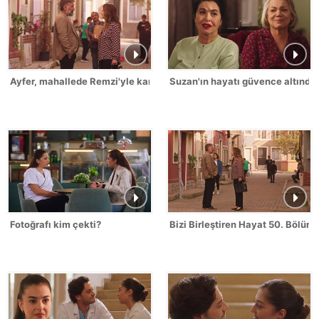
Ayfer, mahallede Remzi'yle karşılaşıyor!
Suzan'ın hayatı güvence altında!
Fotoğrafı kim çekti?
Bizi Birleştiren Hayat 50. Bölüm