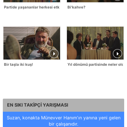
Partide yaşananlar herkesi etkiliyor!
Bi'kahve?
Bir taşla iki kuş!
Yıl dönümü partisinde neler oldu
EN SIKI TAKİPÇİ YARIŞMASI
Suzan, konakta Münevver Hanım'ın yanına yeni gelen
bir çalışanıdır.