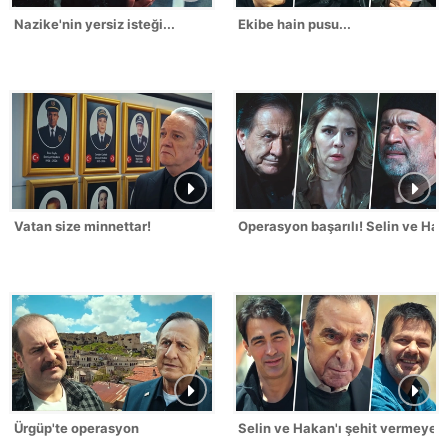
Nazike'nin yersiz isteği...
Ekibe hain pusu...
Vatan size minnettar!
Operasyon başarılı! Selin ve Hak
Ürgüp'te operasyon
Selin ve Hakan'ı şehit vermeyec