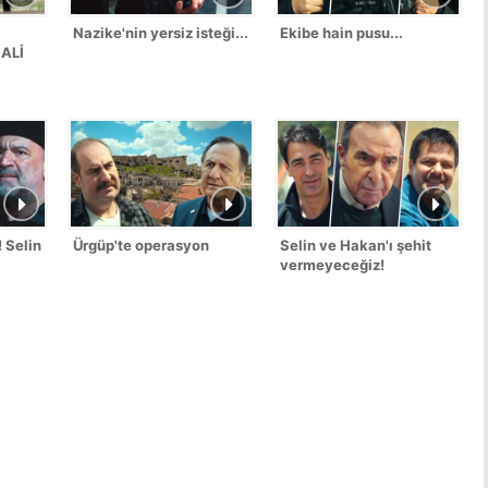
Nazike'nin yersiz isteği...
Ekibe hain pusu...
NALİ
 Selin
Ürgüp'te operasyon
Selin ve Hakan'ı şehit
vermeyeceğiz!