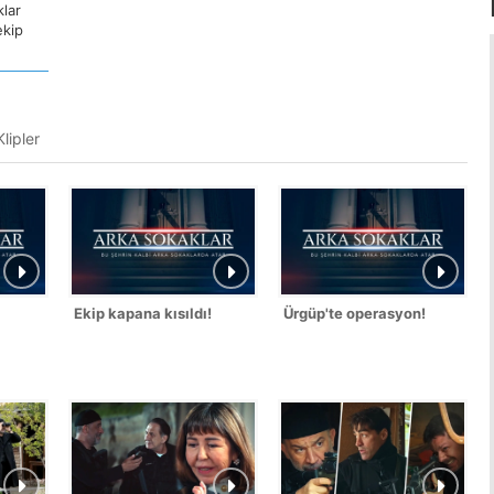
lar
ekip
lipler
Ekip kapana kısıldı!
Ürgüp'te operasyon!