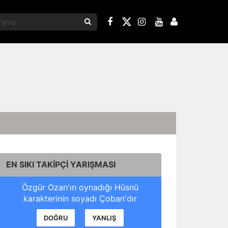
EN SIKI TAKİPÇİ YARIŞMASI
Özgür Ozan'ın oynadığı Hüsnü
karakterinin soyadı Çoban'dır
DOĞRU
YANLIŞ