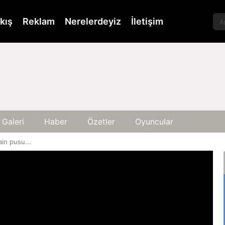
kış
Reklam
Nerelerdeyiz
İletişim
 Galeri
Haber
Özetler
Oyuncular
ain pusu...