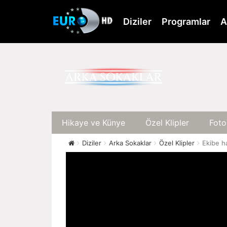
Skip
to
Diziler
Programlar
A
main
content
Hikaye ve Künye
Özel Klipler
Foto
Diziler
Arka Sokaklar
Özel Klipler
Ekibe h