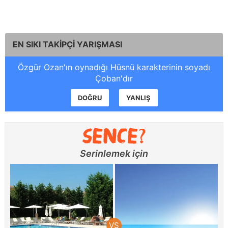
EN SIKI TAKİPÇİ YARIŞMASI
Özgür Ozan'ın oynadığı Hüsnü karakterinin soyadı
Çoban'dır
DOĞRU
YANLIŞ
Serinlemek için