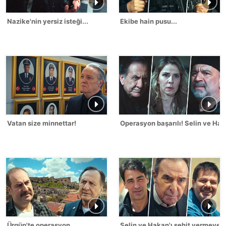
Nazike'nin yersiz isteği...
Ekibe hain pusu...
Vatan size minnettar!
Operasyon başarılı! Selin ve Hak
Ürgüp'te operasyon
Selin ve Hakan'ı şehit vermeyec