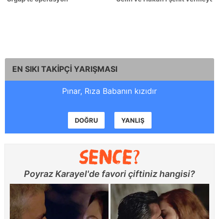
EN SIKI TAKİPÇİ YARIŞMASI
Pınar, Rıza Babanın kızıdır
DOĞRU
YANLIŞ
Poyraz Karayel'de favori çiftiniz hangisi?