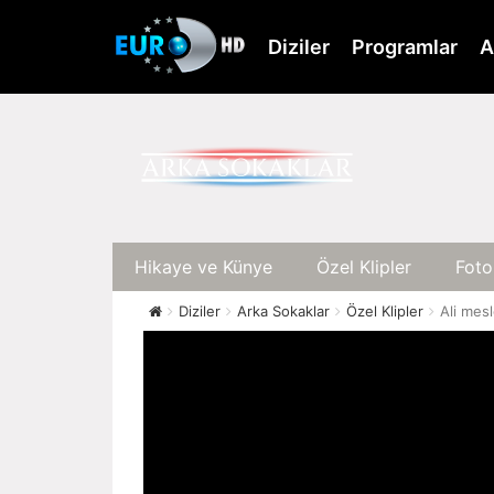
Skip
to
Diziler
Programlar
A
main
content
Hikaye ve Künye
Özel Klipler
Foto
Diziler
Arka Sokaklar
Özel Klipler
Ali mes