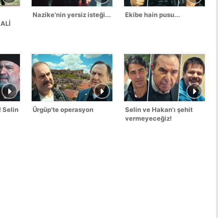
Nazike'nin yersiz isteği...
Ekibe hain pusu...
NALİ
 Selin
Ürgüp'te operasyon
Selin ve Hakan'ı şehit
vermeyeceğiz!