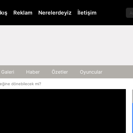
kış
Reklam
Nerelerdeyiz
İletişim
 Galeri
Haber
Özetler
Oyuncular
leğine dönebilecek mi?