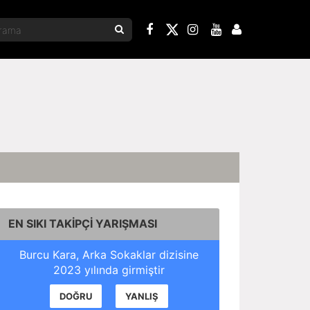
EN SIKI TAKİPÇİ YARIŞMASI
Burcu Kara, Arka Sokaklar dizisine
2023 yılında girmiştir
DOĞRU
YANLIŞ