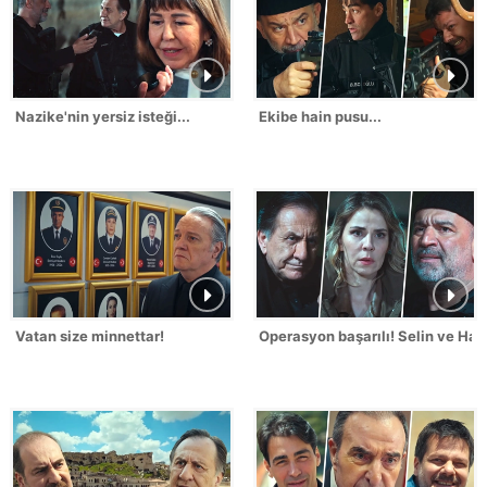
Nazike'nin yersiz isteği...
Ekibe hain pusu...
Vatan size minnettar!
Operasyon başarılı! Selin ve Hak