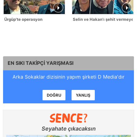
Ürgüp'te operasyon
Selin ve Hakan'ı şehit vermeyec
EN SIKI TAKİPÇİ YARIŞMASI
Arka Sokaklar dizisinin yapım şirketi D Media'dır
DOĞRU
YANLIŞ
Seyahate çıkacaksın