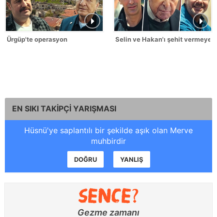
Ürgüp'te operasyon
Selin ve Hakan'ı şehit vermeyec
EN SIKI TAKİPÇİ YARIŞMASI
Hüsnü'ye saplantılı bir şekilde aşık olan Merve
muhbirdir
DOĞRU
YANLIŞ
Gezme zamanı