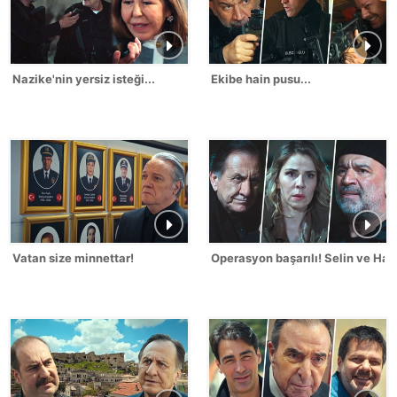
Nazike'nin yersiz isteği...
Ekibe hain pusu...
Vatan size minnettar!
Operasyon başarılı! Selin ve Hak