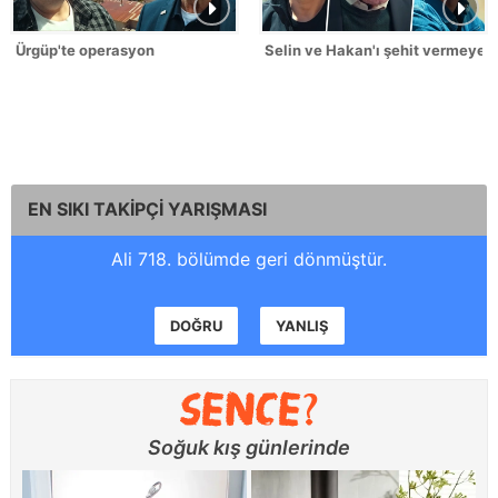
Ürgüp'te operasyon
Selin ve Hakan'ı şehit vermeyec
EN SIKI TAKİPÇİ YARIŞMASI
Ali 718. bölümde geri dönmüştür.
DOĞRU
YANLIŞ
Soğuk kış günlerinde