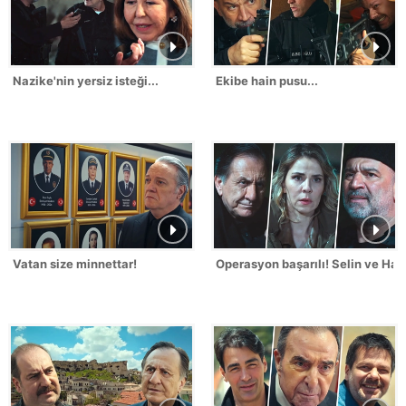
Nazike'nin yersiz isteği...
Ekibe hain pusu...
Vatan size minnettar!
Operasyon başarılı! Selin ve Hak