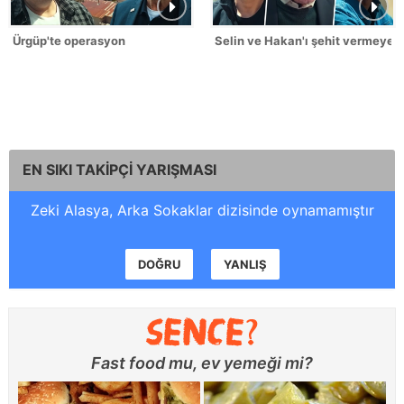
Ürgüp'te operasyon
Selin ve Hakan'ı şehit vermeyec
EN SIKI TAKİPÇİ YARIŞMASI
Zeki Alasya, Arka Sokaklar dizisinde oynamamıştır
DOĞRU
YANLIŞ
Fast food mu, ev yemeği mi?