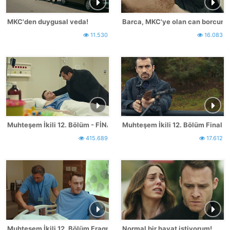
MKC'den duygusal veda!
Barca, MKC'ye olan can borcunu
11.530
16.083
Muhteşem İkili 12. Bölüm - FİNAL
Muhteşem İkili 12. Bölüm Final F
415.689
17.612
Muhteşem İkili 12. Bölüm Fragmanı - FİNAL
Normal bir hayat istiyorum!