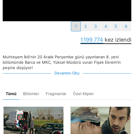
1
2
3
4
5
6
1.199.774
kez izlendi
Muhteşem İkili'nin 20 Aralık Perşembe günü yayınlanan 8. yeni
bölümünde Barca ve MKC, Yüksel Müdürü vuran Fişek Ekrem'in
peşine düşüyor!
Devamını Oku
Tümü
Bölümler
Fragmanlar
Özel Klipler