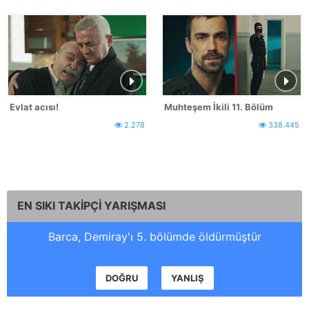
Evlat acısı!
Muhteşem İkili 11. Bölüm
2.278
338.445
EN SIKI TAKİPÇİ YARIŞMASI
Barca, Demiray'ı 5. bölümde öldürmüştür
DOĞRU
YANLIŞ