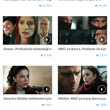
22.353
14.514
Ahsen, Profesörün köstebeği oluyor!
MKC ve Barca, Profesör ile karşı
9.336
2.513
Ateş Kız Nilüfer tehlikenin içinde!
Nilüfer, MKC'ye karşı Barca'ya o
1.501
1.566