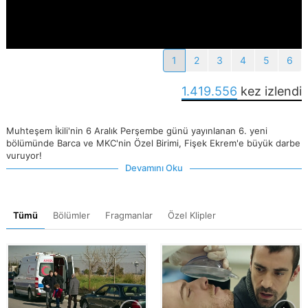
1
2
3
4
5
6
1.419.556
kez izlendi
Muhteşem İkili'nin 6 Aralık Perşembe günü yayınlanan 6. yeni
bölümünde Barca ve MKC'nin Özel Birimi, Fişek Ekrem'e büyük darbe
vuruyor!
Devamını Oku
Tümü
Bölümler
Fragmanlar
Özel Klipler