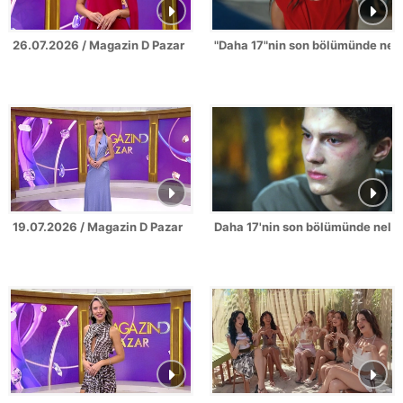
26.07.2026 / Magazin D Pazar
"Daha 17"nin son bölümünde nel
19.07.2026 / Magazin D Pazar
Daha 17'nin son bölümünde neler