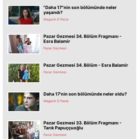
"Daha 17"nin son bölümünde neler
yaşandı?
Magazin D Pazar
Pazar Gezmesi 34. Bölüm Fragmanı -
Esra Balamir
Pazar Gezmesi
Pazar Gezmesi 34. Bölüm - Esra Balamir
Pazar Gezmesi
Daha 17'nin son bölümünde neler oldu?
Magazin D Pazar
Pazar Gezmesi 33. Bölüm Fragmanı -
Tarık Papuççuoğlu
Pazar Gezmesi