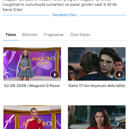
Loughnan'ın sunumuyla cumartesi ve pazar günleri saat 9.45'de
Kanal D'de!
Devamını Oku
Tümü
Bölümler
Fragmanlar
Özel Klipler
02.08.2026 / Magazin D Pazar
Daha 17'nin heyecan dolu bölüm