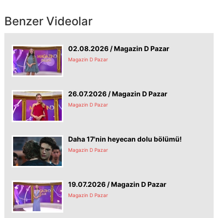
Benzer Videolar
02.08.2026 / Magazin D Pazar
Magazin D Pazar
26.07.2026 / Magazin D Pazar
Magazin D Pazar
Daha 17'nin heyecan dolu bölümü!
Magazin D Pazar
19.07.2026 / Magazin D Pazar
Magazin D Pazar