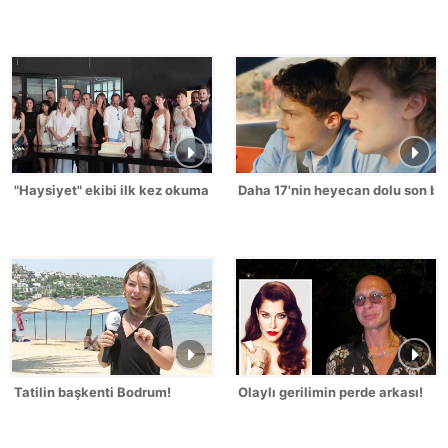
"Haysiyet" ekibi ilk kez okuma provasında buluştu!
Daha 17'nin heyecan dolu son bö
Tatilin başkenti Bodrum!
Olaylı gerilimin perde arkası!