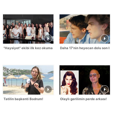
"Haysiyet" ekibi ilk kez okuma provasında buluştu!
Daha 17'nin heyecan dolu son bö
Tatilin başkenti Bodrum!
Olaylı gerilimin perde arkası!