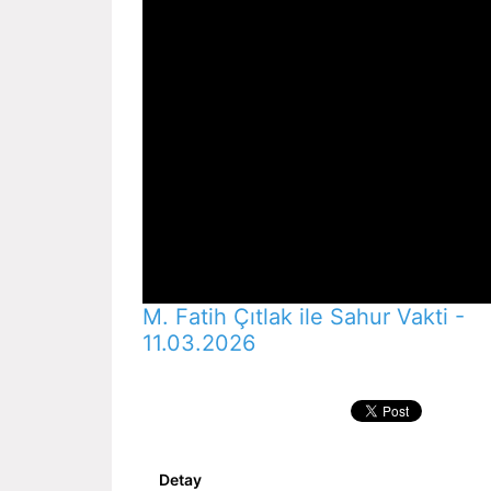
M. Fatih Çıtlak ile Sahur Vakti -
11.03.2026
Detay