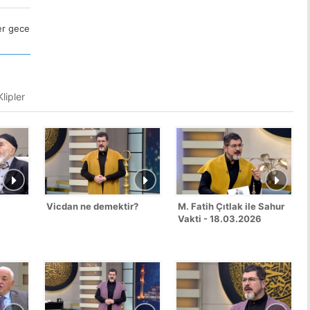
er gece
lipler
Vicdan ne demektir?
M. Fatih Çıtlak ile Sahur
Vakti - 18.03.2026