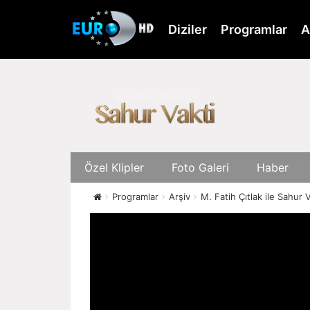
Skip
to
Diziler
Programlar
A
main
content
Özel Klipler
Foto Galeri
Haber
Programlar
Arşiv
M. Fatih Çıtlak ile Sahur V