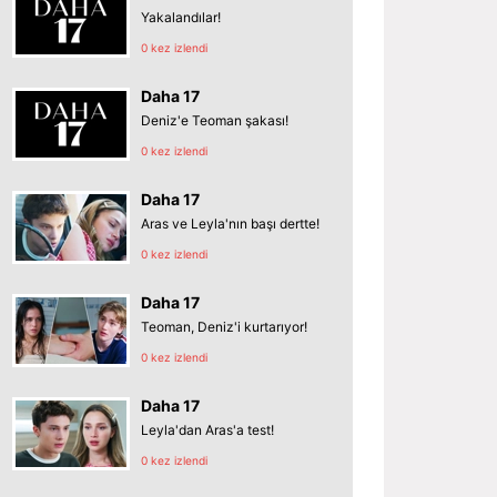
Yakalandılar!
0 kez izlendi
Daha 17
Deniz'e Teoman şakası!
0 kez izlendi
Daha 17
Aras ve Leyla'nın başı dertte!
0 kez izlendi
Daha 17
Teoman, Deniz'i kurtarıyor!
0 kez izlendi
Daha 17
Leyla'dan Aras'a test!
0 kez izlendi