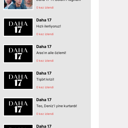
0 kez izlendi
Daha 17
Hızlı ilerliyoruz!
0 kez izlendi
Daha 17
Aras'ın aile özlemi!
0 kez izlendi
Daha 17
Tişört krizi!
0 kez izlendi
Daha 17
Teo, Deniz'i yine kurtardı!
0 kez izlendi
Daha 17