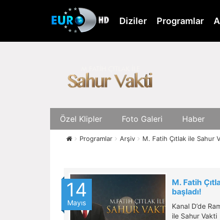
Skip
to
Diziler
Programlar
A
main
content
Özel Klipler
Foto Galeri
Haber
Programlar
Arşiv
M. Fatih Çıtlak ile Sahur V
M. Fatih Çıtl
14
başladı!
Mayıs
Kanal D’de Ram
ile Sahur Vakti