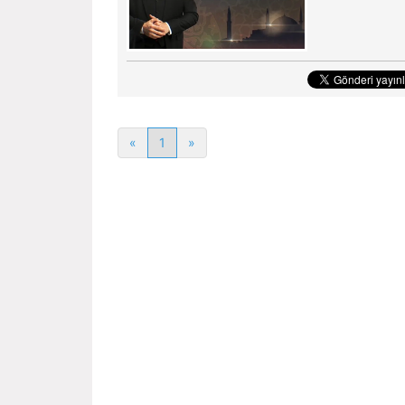
«
1
»