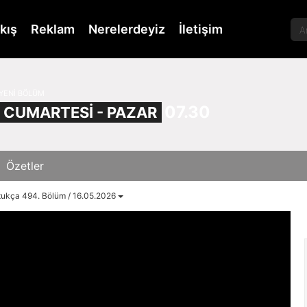
kış
Reklam
Nerelerdeyiz
İletişim
YENİ BÖLÜM
07.30
CUMARTESİ - PAZAR
Özetler
ukça 494. Bölüm / 16.05.2026