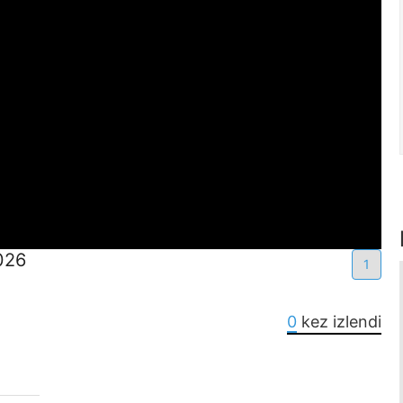
026
1
0
kez izlendi