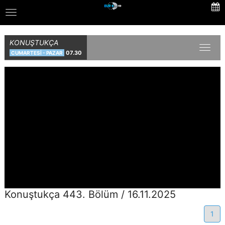
Skip
Toggle
to
navigation
main
content
KONUŞTUKÇA
Toggl
07.30
CUMARTESİ - PAZAR
naviga
Konuştukça 443. Bölüm / 16.11.2025
1