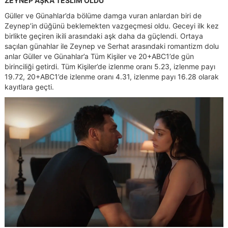
ZEYNEP AŞKA TESLİM OLDU
Güller ve Günahlar’da bölüme damga vuran anlardan biri de
Zeynep’in düğünü beklemekten vazgeçmesi oldu. Geceyi ilk kez
birlikte geçiren ikili arasındaki aşk daha da güçlendi. Ortaya
saçılan günahlar ile Zeynep ve Serhat arasındaki romantizm dolu
anlar Güller ve Günahlar’a Tüm Kişiler ve 20+ABC1’de gün
birinciliği getirdi. Tüm Kişiler’de izlenme oranı 5.23, izlenme payı
19.72, 20+ABC1’de izlenme oranı 4.31, izlenme payı 16.28 olarak
kayıtlara geçti.