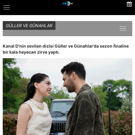
Skip
Toggle
to
navigation
main
content
GÜLLER VE GÜNAHLAR
Toggl
naviga
Kanal D’nin sevilen dizisi Güller ve Günahlar’da sezon finaline
bir kala heyecan zirve yaptı.