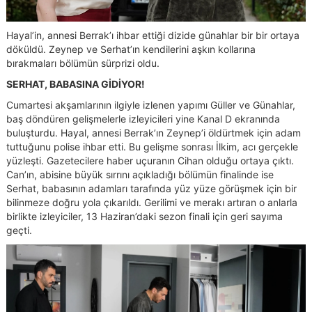
Hayal’in, annesi Berrak’ı ihbar ettiği dizide günahlar bir bir ortaya
döküldü. Zeynep ve Serhat’ın kendilerini aşkın kollarına
bırakmaları bölümün sürprizi oldu.
SERHAT, BABASINA GİDİYOR!
Cumartesi akşamlarının ilgiyle izlenen yapımı Güller ve Günahlar,
baş döndüren gelişmelerle izleyicileri yine Kanal D ekranında
buluşturdu. Hayal, annesi Berrak’ın Zeynep’i öldürtmek için adam
tuttuğunu polise ihbar etti. Bu gelişme sonrası İlkim, acı gerçekle
yüzleşti. Gazetecilere haber uçuranın Cihan olduğu ortaya çıktı.
Can’ın, abisine büyük sırrını açıkladığı bölümün finalinde ise
Serhat, babasının adamları tarafında yüz yüze görüşmek için bir
bilinmeze doğru yola çıkarıldı. Gerilimi ve merakı artıran o anlarla
birlikte izleyiciler, 13 Haziran’daki sezon finali için geri sayıma
geçti.