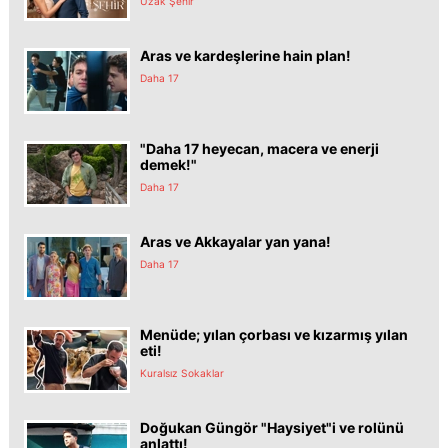
Uzak Şehir
Aras ve kardeşlerine hain plan!
Daha 17
"Daha 17 heyecan, macera ve enerji
demek!"
Daha 17
Aras ve Akkayalar yan yana!
Daha 17
Menüde; yılan çorbası ve kızarmış yılan
eti!
Kuralsız Sokaklar
Doğukan Güngör "Haysiyet"i ve rolünü
anlattı!