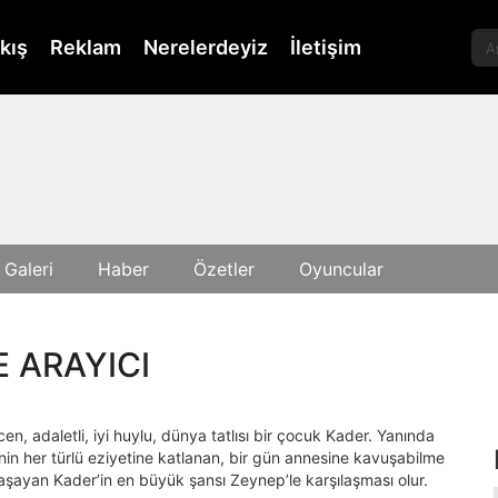
kış
Reklam
Nerelerdeyiz
İletişim
 Galeri
Haber
Özetler
Oyuncular
 ARAYICI
ecen, adaletli, iyi huylu, dünya tatlısı bir çocuk Kader. Yanında
enin her türlü eziyetine katlanan, bir gün annesine kavuşabilme
yaşayan Kader’in en büyük şansı Zeynep’le karşılaşması olur.