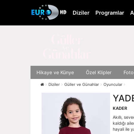
Skip
to
Diziler
Programlar
A
main
content
Hikaye ve Künye
Özel Klipler
Foto
Diziler
Güller ve Günahlar
Oyuncular
YADE
KADER
Akıllı, sev
kaldığı ail
hayali ile 