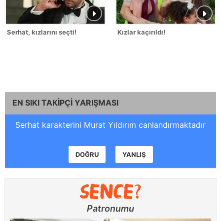
Serhat, kızlarını seçti!
Kızlar kaçırıldı!
EN SIKI TAKİPÇİ YARIŞMASI
Serhat karakterini Murat Yıldırım canlandırmaktadır
DOĞRU
YANLIŞ
Patronumu