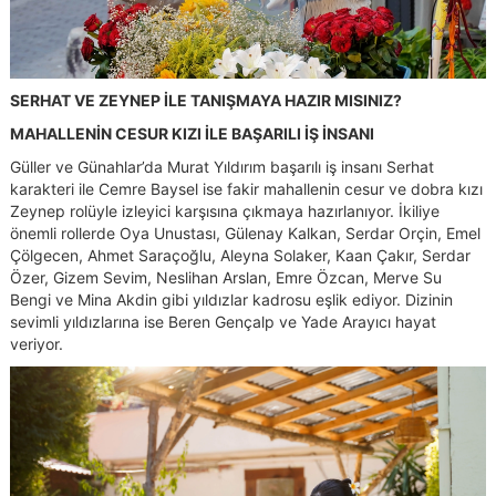
SERHAT VE ZEYNEP İLE TANIŞMAYA HAZIR MISINIZ?
MAHALLENİN CESUR KIZI İLE BAŞARILI İŞ İNSANI
Güller ve Günahlar’da Murat Yıldırım başarılı iş insanı Serhat
karakteri ile Cemre Baysel ise fakir mahallenin cesur ve dobra kızı
Zeynep rolüyle izleyici karşısına çıkmaya hazırlanıyor. İkiliye
önemli rollerde Oya Unustası, Gülenay Kalkan, Serdar Orçin, Emel
Çölgecen, Ahmet Saraçoğlu, Aleyna Solaker, Kaan Çakır, Serdar
Özer, Gizem Sevim, Neslihan Arslan, Emre Özcan, Merve Su
Bengi ve Mina Akdin gibi yıldızlar kadrosu eşlik ediyor. Dizinin
sevimli yıldızlarına ise Beren Gençalp ve Yade Arayıcı hayat
veriyor.