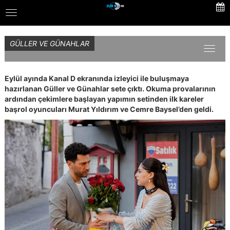
Skip
Toggle
to
navigation
main
content
GÜLLER VE GÜNAHLAR
Toggl
naviga
Eylül ayında Kanal D ekranında izleyici ile buluşmaya
hazırlanan Güller ve Günahlar sete çıktı. Okuma provalarının
ardından çekimlere başlayan yapımın setinden ilk kareler
başrol oyuncuları Murat Yıldırım ve Cemre Baysel’den geldi.