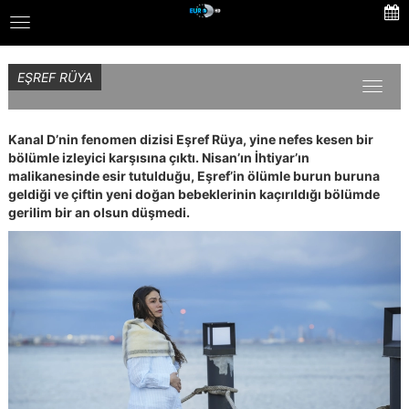
Skip
Toggle
to
navigation
main
content
EŞREF RÜYA
Toggl
naviga
Kanal D’nin fenomen dizisi Eşref Rüya, yine nefes kesen bir
bölümle izleyici karşısına çıktı. Nisan’ın İhtiyar’ın
malikanesinde esir tutulduğu, Eşref’in ölümle burun buruna
geldiği ve çiftin yeni doğan bebeklerinin kaçırıldığı bölümde
gerilim bir an olsun düşmedi.