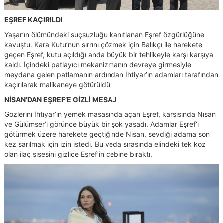
EŞREF KAÇIRILDI
Yaşar’ın ölümündeki suçsuzluğu kanıtlanan Eşref özgürlüğüne
kavuştu. Kara Kutu’nun sırrını çözmek için Balıkçı ile harekete
geçen Eşref, kutu açıldığı anda büyük bir tehlikeyle karşı karşıya
kaldı. İçindeki patlayıcı mekanizmanın devreye girmesiyle
meydana gelen patlamanın ardından İhtiyar’ın adamları tarafından
kaçırılarak malikaneye götürüldü
NİSAN’DAN EŞREF’E GİZLİ MESAJ
Gözlerini İhtiyar’ın yemek masasında açan Eşref, karşısında Nisan
ve Gülümser’i görünce büyük bir şok yaşadı. Adamlar Eşref’i
götürmek üzere harekete geçtiğinde Nisan, sevdiği adama son
kez sarılmak için izin istedi. Bu veda sırasında elindeki tek koz
olan ilaç şişesini gizlice Eşref’in cebine bıraktı.