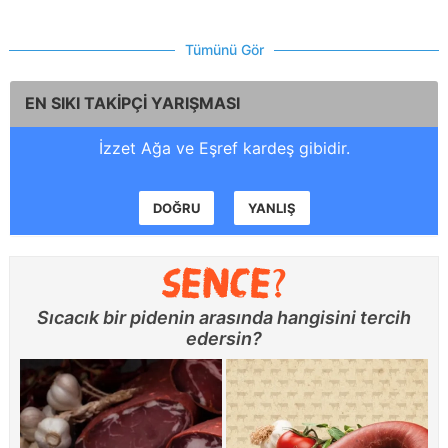
Tümünü Gör
EN SIKI TAKİPÇİ YARIŞMASI
İzzet Ağa ve Eşref kardeş gibidir.
DOĞRU
YANLIŞ
Sıcacık bir pidenin arasında hangisini tercih
edersin?