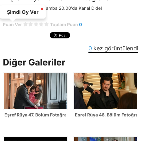
Eşref Rüya her çarşamba 20.00'da Kanal D'de!
×
Şimdi Oy Ver
Puan Ver
Toplam Puan
0
0
kez görüntülendi
Diğer Galeriler
Eşref Rüya 47. Bölüm Fotoğrafları - FİNAL
Eşref Rüya 46. Bölüm Fotoğrafl