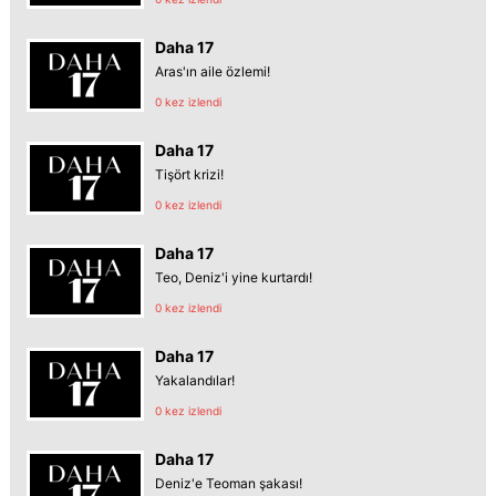
Daha 17
Aras'ın aile özlemi!
0 kez izlendi
Daha 17
Tişört krizi!
0 kez izlendi
Daha 17
Teo, Deniz'i yine kurtardı!
0 kez izlendi
Daha 17
Yakalandılar!
0 kez izlendi
Daha 17
Deniz'e Teoman şakası!