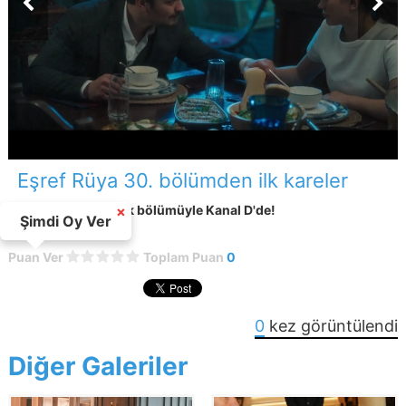
Eşref Rüya 30. bölümden ilk kareler
Eşref Rüya gelecek bölümüyle Kanal D'de!
×
Şimdi Oy Ver
Puan Ver
Toplam Puan
0
0
kez görüntülendi
Diğer Galeriler