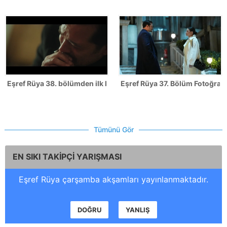
Eşref Rüya 38. bölümden ilk kareler
Eşref Rüya 37. Bölüm Fotoğrafl
Tümünü Gör
EN SIKI TAKİPÇİ YARIŞMASI
Eşref Rüya çarşamba akşamları yayınlanmaktadır.
DOĞRU
YANLIŞ