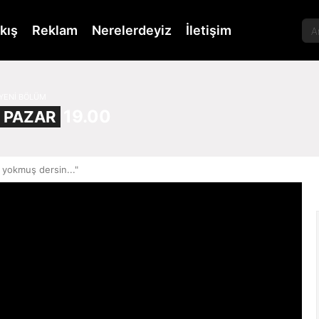
kış
Reklam
Nerelerdeyiz
İletişim
YENİ BÖLÜM
19.00
PAZAR
 yokmuş dersin..."