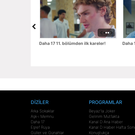
Daha 17 11. bölümden ilk kareler!
Daha 1
DİZİLER
PROGRAMLAR
Arka Sokaklar
Beyaz'la Joker
Aşk-ı Memnu
Gelinim Mutfakta
Daha 17
Kanal D Ana Haber
Eşref Rüya
Kanal D Haber Hafta Son
Güller ve Günahlar
Konuştukça