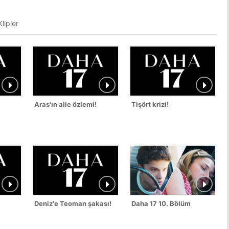
lipler
Aras'ın aile özlemi!
Tişört krizi!
Deniz'e Teoman şakası!
Daha 17 10. Bölüm