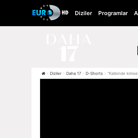
Skip
to
Diziler
Programlar
A
main
content
Diziler
Daha 17
D-Shorts
"Kalbinde kimse