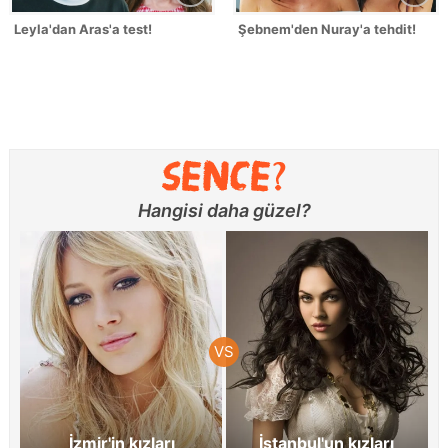
Leyla'dan Aras'a test!
Şebnem'den Nuray'a tehdit!
Hangisi daha güzel?
İzmir'in kızları
İstanbul'un kızları