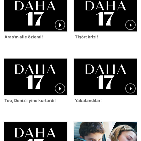
Aras'ın aile özlemi!
Tişört krizi!
Teo, Deniz'i yine kurtardı!
Yakalandılar!