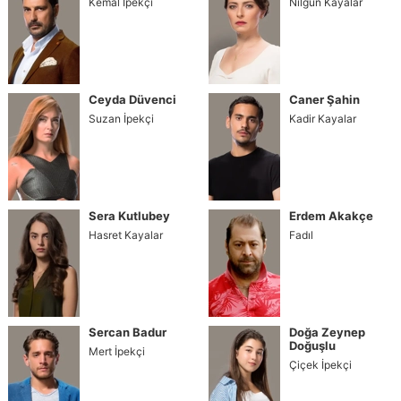
Kemal İpekçi
Nilgün Kayalar
Ceyda Düvenci
Caner Şahin
Suzan İpekçi
Kadir Kayalar
Sera Kutlubey
Erdem Akakçe
Hasret Kayalar
Fadıl
Sercan Badur
Doğa Zeynep
Doğuşlu
Mert İpekçi
Çiçek İpekçi