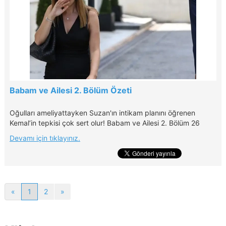
Babam ve Ailesi 2. Bölüm Özeti
Oğulları ameliyattayken Suzan'ın intikam planını öğrenen
Kemal’in tepkisi çok sert olur! Babam ve Ailesi 2. Bölüm 26
Eylül Pazartesi akşamı saat 20.00'de Kanal D'de!
Devamı için tıklayınız.
«
1
2
»