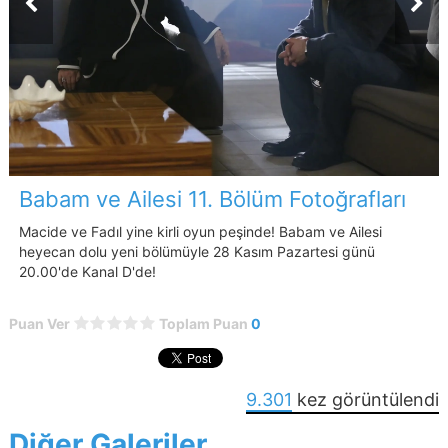
Babam ve Ailesi 11. Bölüm Fotoğrafları
Macide ve Fadıl yine kirli oyun peşinde! Babam ve Ailesi
heyecan dolu yeni bölümüyle 28 Kasım Pazartesi günü
20.00'de Kanal D'de!
Puan Ver
Toplam Puan
0
9.301
kez görüntülendi
Diğer Galeriler