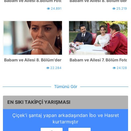
Babam ve Ailesi 8.Bölüm Fotoğrafları
Babam ve Ailesi 8. Bölüm'den İl
24.891
25.219
Babam ve Ailesi 8. Bölüm'den İlk Kareler
Babam ve Ailesi 7. Bölüm Fotoğr
22.284
24.128
Tümünü Gör
EN SIKI TAKİPÇİ YARIŞMASI
Çiçek'i şantaj yapan arkadaşından İbo ve Hasret
kurtarmıştır