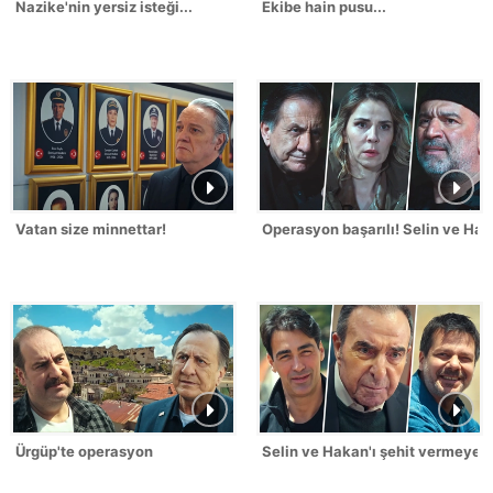
Nazike'nin yersiz isteği...
Ekibe hain pusu...
Vatan size minnettar!
Operasyon başarılı! Selin ve Hak
Ürgüp'te operasyon
Selin ve Hakan'ı şehit vermeyec