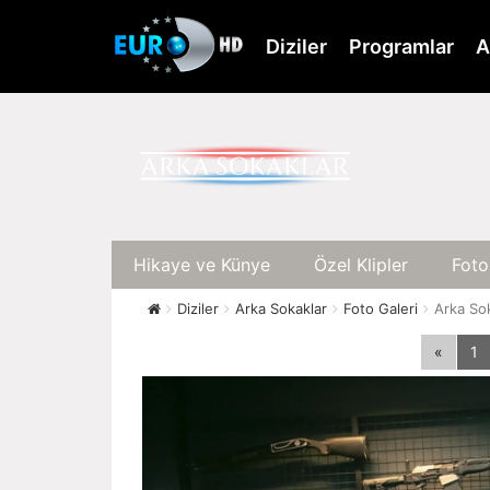
Skip
to
Diziler
Programlar
A
main
content
Hikaye ve Künye
Özel Klipler
Foto
Diziler
Arka Sokaklar
Foto Galeri
Arka Sok
«
1