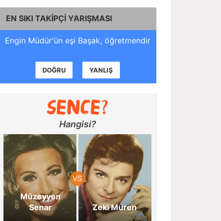
EN SIKI TAKİPÇİ YARIŞMASI
Engin Müdür'ün eşi Başak, öğretmendir
DOĞRU
YANLIŞ
Hangisi?
Müzeyyen
Senar
Zeki Müren