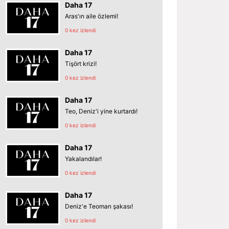
Daha 17
Aras'ın aile özlemi!
0 kez izlendi
Daha 17
Tişört krizi!
0 kez izlendi
Daha 17
Teo, Deniz'i yine kurtardı!
0 kez izlendi
Daha 17
Yakalandılar!
0 kez izlendi
Daha 17
Deniz'e Teoman şakası!
0 kez izlendi