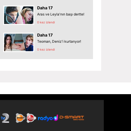
Daha 17
Aras ve Leyla'nın başı dertte!
0 kez izlendi
Daha 17
Teoman, Deniz'i kurtarıyor!
0 kez izlendi