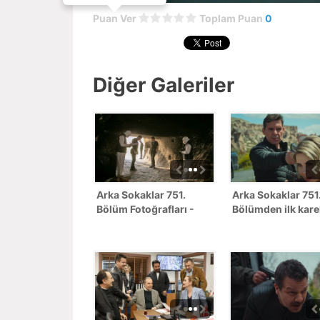
Puan Ver
Toplam Puan
0
Diğer Galeriler
Arka Sokaklar 751.
Arka Sokaklar 751
Bölüm Fotoğrafları -
Bölümden ilk kare
SEZON FİNALİ