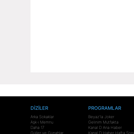
DİZİLER
PROGRAMLAR
Arka Sokaklar
Beyaz'la Joker
Aşk-ı Memnu
Gelinim Mutfakta
Daha 17
Kanal D Ana Haber
Güller ve Günahlar
Kanal D Haber Hafta Son