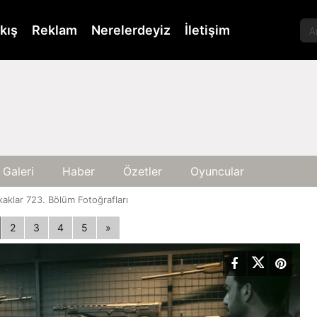
kış
Reklam
Nerelerdeyiz
İletişim
 Galeri
Haber
Özetler
Oyuncular
aklar 723. Bölüm Fotoğrafları
2
3
4
5
»