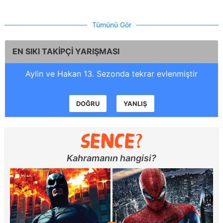
Tümünü Gör
EN SIKI TAKİPÇİ YARIŞMASI
Aylin ve Hakan 13. Sezonda tekrar evlenmiştir
DOĞRU
YANLIŞ
Kahramanın hangisi?