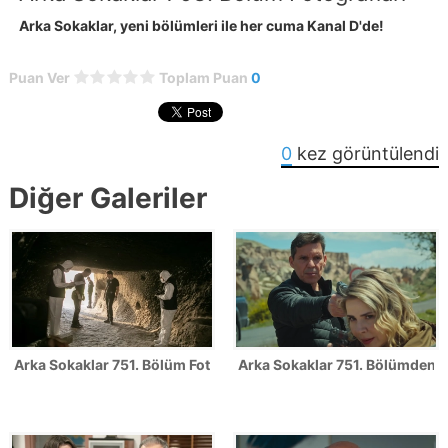
Arka Sokaklar, yeni bölümleri ile her cuma Kanal D'de!
Puan Ver
Toplam Puan
0
0
kez görüntülendi
Diğer Galeriler
Arka Sokaklar 751. Bölüm Fotoğrafları - SEZON FİNALİ
Arka Sokaklar 751. Bölümden il