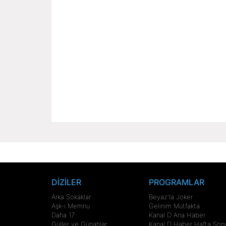
DİZİLER
PROGRAMLAR
Arka Sokaklar
Beyaz'la Joker
Aşk-ı Memnu
Gelinim Mutfakta
Daha 17
Kanal D Ana Haber
Güller ve Günahlar
Kanal D Haber Hafta Son