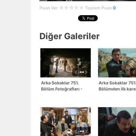
Puan Ver
Toplam Puan
0
Diğer Galeriler
Arka Sokaklar 751.
Arka Sokaklar 751
Bölüm Fotoğrafları -
Bölümden ilk kare
SEZON FİNALİ