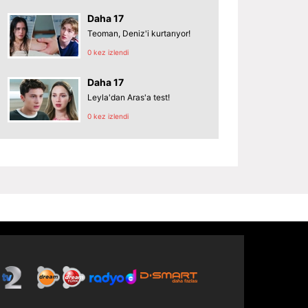
Daha 17
Teoman, Deniz'i kurtarıyor!
0 kez izlendi
Daha 17
Leyla'dan Aras'a test!
0 kez izlendi