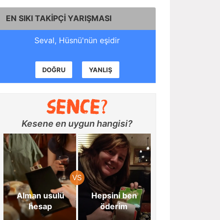
EN SIKI TAKİPÇİ YARIŞMASI
Seval, Hüsnü'nün eşidir
DOĞRU
YANLIŞ
Kesene en uygun hangisi?
Alman usulü
Hepsini ben
hesap
öderim