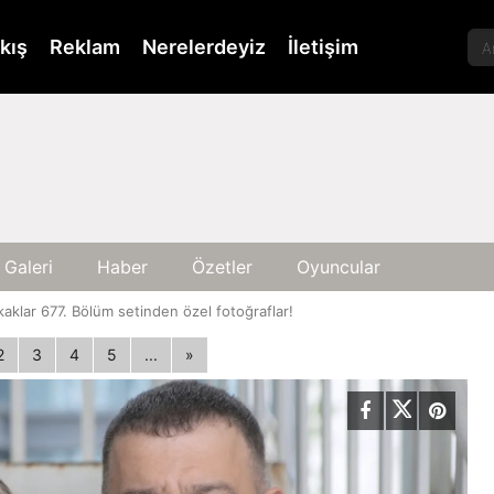
kış
Reklam
Nerelerdeyiz
İletişim
 Galeri
Haber
Özetler
Oyuncular
aklar 677. Bölüm setinden özel fotoğraflar!
2
3
4
5
...
»