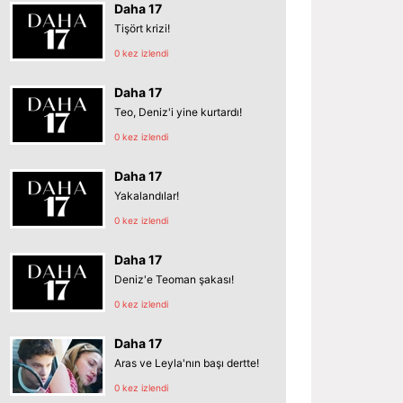
Daha 17
Tişört krizi!
0 kez izlendi
Daha 17
Teo, Deniz'i yine kurtardı!
0 kez izlendi
Daha 17
Yakalandılar!
0 kez izlendi
Daha 17
Deniz'e Teoman şakası!
0 kez izlendi
Daha 17
Aras ve Leyla'nın başı dertte!
0 kez izlendi